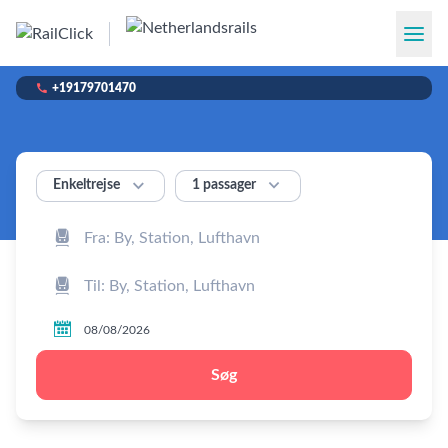

+19179701470


1 passager
Enkeltrejse



Søg