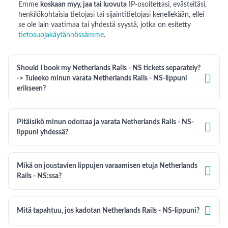
Emme
koskaan myy, jaa tai luovuta
IP-osoitettasi, evästeitäsi,
henkilökohtaisia tietojasi tai sijaintitietojasi kenellekään, ellei
se ole lain vaatimaa tai yhdestä syystä, jotka on esitetty
tietosuojakäytännössämme
.
Should I book my Netherlands Rails - NS tickets separately?

-> Tuleeko minun varata Netherlands Rails - NS-lippuni
erikseen?
Pitäisikö minun odottaa ja varata Netherlands Rails - NS-

lippuni yhdessä?
Mikä on joustavien lippujen varaamisen etuja Netherlands

Rails - NS:ssa?

Mitä tapahtuu, jos kadotan Netherlands Rails - NS-lippuni?