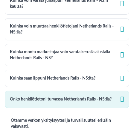
Kuinka voin varata junalipun Netherlands Rails - NS:n

kautta?
Kuinka voin muuttaa henkilötietojani Netherlands Rails -

NS:lla?
Kuinka monta matkustajaa voin varata kerralla alustalla

Netherlands Rails - NS?

Kuinka saan lippuni Netherlands Rails - NS:lta?

Onko henkilötietoni turvassa Netherlands Rails - NS:lla?
Otamme verkon yksityisyytesi ja turvallisuutesi erittäin
vakavasti
.