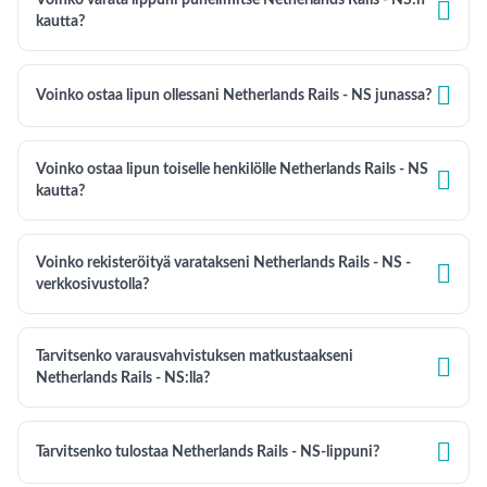
Voinko varata lippuni puhelimitse Netherlands Rails - NS:n

kautta?

Voinko ostaa lipun ollessani Netherlands Rails - NS junassa?
Voinko ostaa lipun toiselle henkilölle Netherlands Rails - NS

kautta?
Voinko rekisteröityä varatakseni Netherlands Rails - NS -

verkkosivustolla?
Tarvitsenko varausvahvistuksen matkustaakseni

Netherlands Rails - NS:lla?

Tarvitsenko tulostaa Netherlands Rails - NS-lippuni?