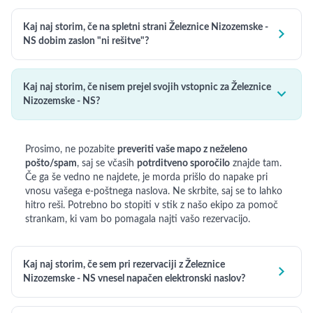
Kaj naj storim, če na spletni strani Železnice Nizozemske -

NS dobim zaslon "ni rešitve"?
Kaj naj storim, če nisem prejel svojih vstopnic za Železnice

Nizozemske - NS?
Prosimo, ne pozabite
preveriti vaše mapo z neželeno
pošto/spam
, saj se včasih
potrditveno sporočilo
znajde tam.
Če ga še vedno ne najdete, je morda prišlo do napake pri
vnosu vašega e-poštnega naslova. Ne skrbite, saj se to lahko
hitro reši. Potrebno bo stopiti v stik z našo ekipo za pomoč
strankam, ki vam bo pomagala najti vašo rezervacijo.
Kaj naj storim, če sem pri rezervaciji z Železnice

Nizozemske - NS vnesel napačen elektronski naslov?