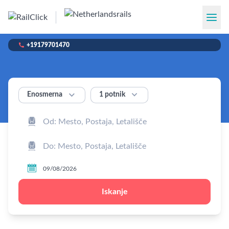

+19179701470


1 potnik
Enosmerna



Iskanje