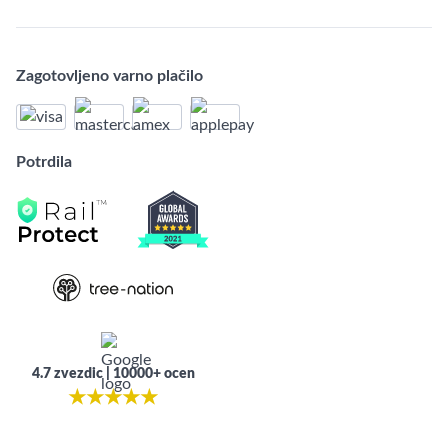
Zagotovljeno varno plačilo
Potrdila
4.7 zvezdic | 10000+ ocen
★
★
★
★
★