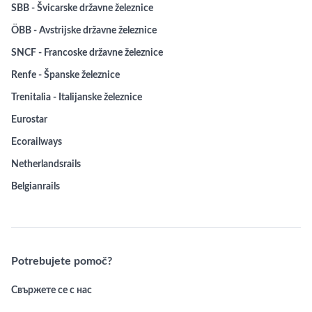
SBB - Švicarske državne železnice
ÖBB - Avstrijske državne železnice
SNCF - Francoske državne železnice
Renfe - Španske železnice
Trenitalia - Italijanske železnice
Eurostar
Ecorailways
Netherlandsrails
Belgianrails
Potrebujete pomoč?
Свържете се с нас